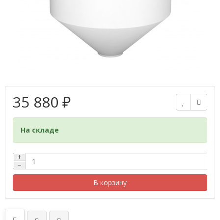
35 880 ₽
На складе
+
−
В корзину