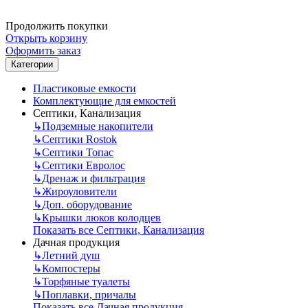
Продолжить покупки
Открыть корзину
Оформить заказ
Категории
Пластиковые емкости
Комплектующие для емкостей
Септики, Канализация
↳
Подземные накопители
↳
Септики Rostok
↳
Септики Топас
↳
Септики Евролос
↳
Дренаж и фильтрация
↳
Жироуловители
↳
Доп. оборудование
↳
Крышки люков колодцев
Показать все Септики, Канализация
Дачная продукция
↳
Летний душ
↳
Компостеры
↳
Торфяные туалеты
↳
Поплавки, причалы
Показать все Дачная продукция