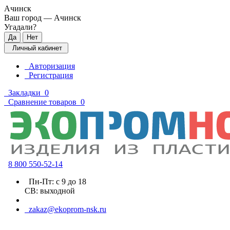
Ачинск
Ваш город —
Ачинск
Угадали?
Личный кабинет
Авторизация
Регистрация
Закладки
0
Сравнение товаров
0
8 800 5
50-52-14
Пн-Пт: с 9 до 18
СВ: выходной
zakaz@ekoprom-nsk.ru