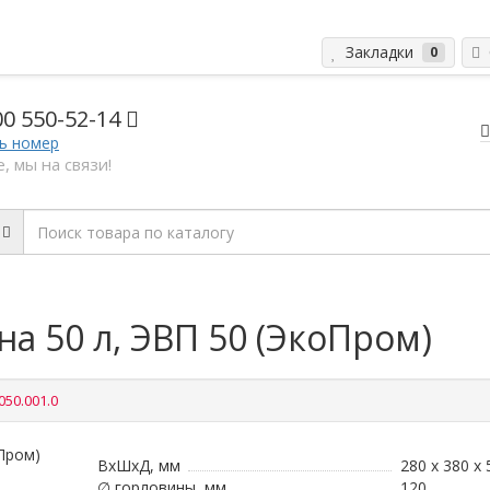
Закладки
С
0
00 5
50-52-14
ь номер
, мы на связи!
а 50 л, ЭВП 50 (ЭкоПром)
050.001.0
ВxШxД, мм
280 х 380 х 
∅ горловины, мм
120