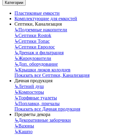
Категории
Пластиковые емкости
Комплектующие для емкостей
Септики, Канализация
↳
Подземные накопители
↳
Септики Rostok
↳
Септики Топас
↳
Септики Евролос
↳
Дренаж и фильтрация
↳
Жироуловители
↳
Доп. оборудование
↳
Крышки люков колодцев
Показать все Септики, Канализация
Дачная продукция
↳
Летний душ
↳
Компостеры
↳
Торфяные туалеты
↳
Поплавки, причалы
Показать все Дачная продукция
Предметы декора
↳
Декоративные заборчики
↳
Вазоны
↳
Кашпо