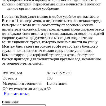
колоний бактерий, перерабатывающих нечистоты в компост
— ценное органическое удобрение.
Поставить биотуалет можно в любое удобное для вас место.
Вес его 11 килограммов, и переставить его не составит труда.
Размеры и высота чаши соответствуют эргономическим
параметрам человека. Внизу конструкции предусмотрен отвод
для подключения шланга для слива жидких отходов, на задней
стороне туалета предусмотрено место для подключения
вентиляционной трубы, которую можно вывести на улицу.
Монтаж биотуалета на основе торфа не составит большого
труда, и пользоваться им можно сразу после установки.
Компостирующий торфяной туалет для дачи - биотуалет
Росток пригоден для эксплуатации круглый год, независимо
от температуры за окном.
ВxШxД, мм
820 х 615 х 790
Объем, л
100
Материал изготовления
Полиэтилен
Объем емкости дозатора, л
30
Написать отзыв
Ваше имя: